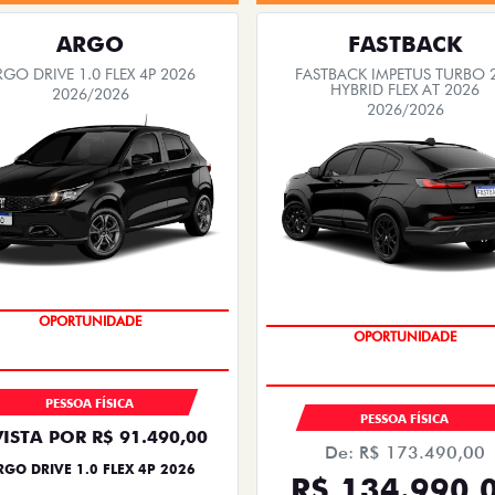
ARGO
FASTBACK
RGO DRIVE 1.0 FLEX 4P 2026
FASTBACK IMPETUS TURBO 
HYBRID FLEX AT 2026
2026/2026
2026/2026
BÔNUS DE 6 MIL REAIS
OPORTUNIDADE
OPORTUNIDADE
PREÇO IMPERDÍVEL
PESSOA FÍSICA
PESSOA FÍSICA
VISTA POR R$ 91.490,00
De: R$ 173.490,00
RGO DRIVE 1.0 FLEX 4P 2026
R$ 134.990,