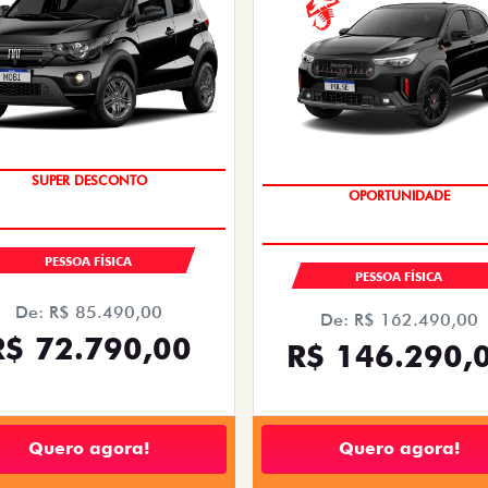
TAXA ZERO
SUPER DESCONTO
OPORTUNIDADE
SAIA DE FIAT 0KM
PESSOA FÍSICA
PESSOA FÍSICA
De: R$ 85.490,00
De: R$ 162.490,00
R$ 72.790,00
R$ 146.290,
Quero agora!
Quero agora!