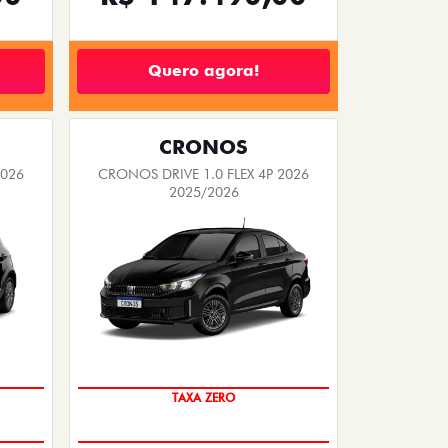
Quero agora!
CRONOS
2026
CRONOS DRIVE 1.0 FLEX 4P 2026
2025/2026
COM USADO NA TROCA
TAXA ZERO