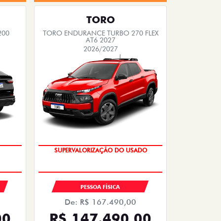
TORO
200
TORO ENDURANCE TURBO 270 FLEX
AT6 2027
2026/2027
COM USADO NA TROCA
SUPERVALORIZAÇÃO DO USADO
PESSOA FÍSICA
De: R$ 167.490,00
00
R$ 147.490,00