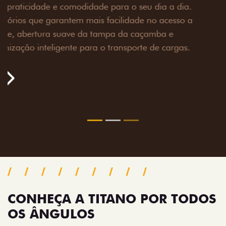
Prepare sua picape para qualquer desafio. O Pack
off-road combina engate de reboque para até 3,5
toneladas, alargadores de para-lamas e overbumper,
oferecendo mais capacidade de reboque, proteção
extra para a carroceria e um visual ainda mais
imponente para enfrentar qualquer terreno com
confiança.
Próximo
Previous
Next
Pack tecnologia
CONHEÇA A TITANO POR TODOS
OS ÂNGULOS