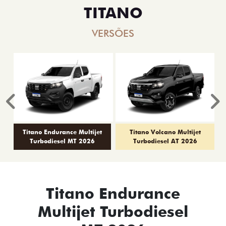
TITANO
VERSÕES
Anterior
P
Titano Endurance Multijet
Titano Volcano Multijet
Turbodiesel MT 2026
Turbodiesel AT 2026
Titano Endurance
Multijet Turbodiesel