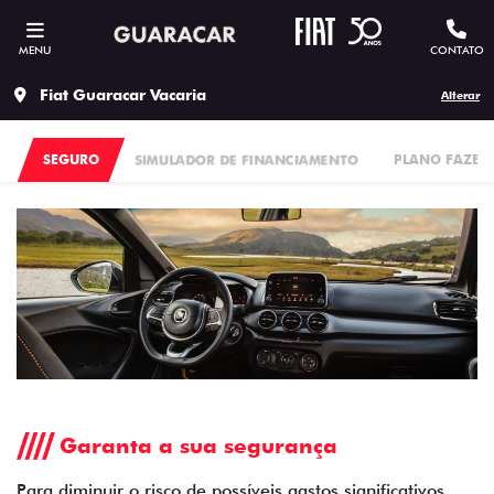
MENU
CONTATO
Fiat Guaracar Vacaria
Alterar
SEGURO
SIMULADOR DE FINANCIAMENTO
PLANO FAZEN
Garanta a sua segurança
Para diminuir o risco de possíveis gastos significativos