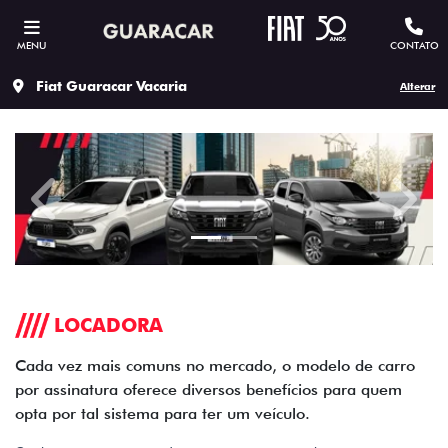
MENU
CONTATO
Fiat Guaracar Vacaria
Alterar
templates.template-01.components.carousel.texts.contr
templa
LOCADORA
Cada vez mais comuns no mercado, o modelo de carro