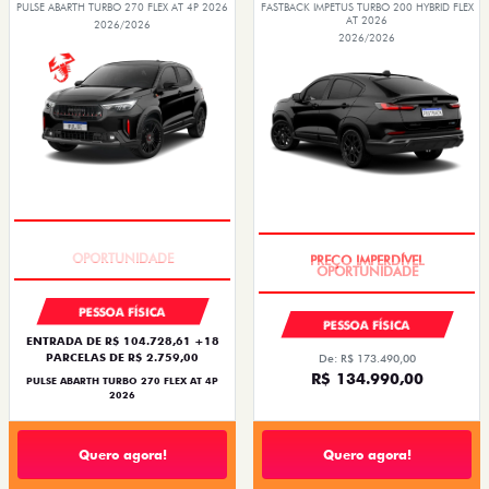
PULSE ABARTH TURBO 270 FLEX AT 4P 2026
FASTBACK IMPETUS TURBO 200 HYBRID FLEX
AT 2026
2026/2026
2026/2026
TAXA ZERO
PREÇO IMPERDÍVEL
PESSOA FÍSICA
PESSOA FÍSICA
ENTRADA DE R$ 104.728,61 +18
PARCELAS DE R$ 2.759,00
De: R$ 173.490,00
R$ 134.990,00
PULSE ABARTH TURBO 270 FLEX AT 4P
2026
Quero agora!
Quero agora!