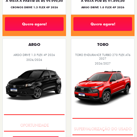
À VISTA A PARTIR DE R$ 99.990,00
À VISTA POR R$ 91.490,00
CRONOS DRIVE 1.3 FLEX 4P 2026
ARGO DRIVE 1.0 FLEX 4P 2026
Quero agora!
Quero agora!
ARGO
TORO
ARGO DRIVE 1.0 FLEX 4P 2026
TORO ENDURANCE TURBO 270 FLEX AT6
2027
2026/2026
2026/2027
BÔNUS DE 6 MIL REAIS
COM USADO NA TROCA