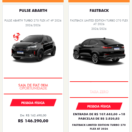
PULSE ABARTH
FASTBACK
PULSE ABARTH TURBO 270 FLEX AT 4P 2026
FASTBACK LIMITED EDITION TURBO 270 FLEX
AT 2026
2026/2026
2026/2026
SAIA DE FIAT 0KM
PREÇO IMPERDÍVEL
PESSOA FÍSICA
PESSOA FÍSICA
ENTRADA DE R$ 107.443,00 +18
De: R$ 162.490,00
PARCELAS DE R$ 2.820,83
R$ 146.290,00
FASTBACK LIMITED EDITION TURBO 270
FLEX AT 2026