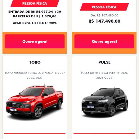
PESSOA FÍSICA
PESSOA FÍSICA
ENTRADA DE R$ 54.967,04 +30
De: R$ 167.490,00
PARCELAS DE R$ 1.379,00
R$ 147.490,00
ARGO DRIVE 1.0 FLEX 4P 2026
Quero agora!
Quero agora!
TORO
PULSE
TORO FREEDOM TURBO 270 FLEX AT6 2027
PULSE DRIVE 1.3 MT FLEX 4P 2026
2026/2027
2026/2026
OPORTUNIDADE
PREÇO IMPERDÍVEL