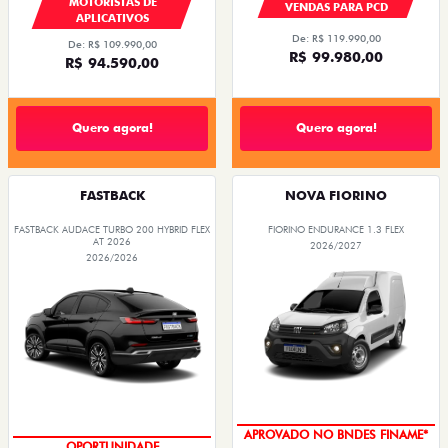
MOTORISTAS DE
VENDAS PARA PCD
APLICATIVOS
De: R$ 119.990,00
De: R$ 109.990,00
R$ 99.980,00
R$ 94.590,00
Quero agora!
Quero agora!
FASTBACK
NOVA FIORINO
FASTBACK AUDACE TURBO 200 HYBRID FLEX
FIORINO ENDURANCE 1.3 FLEX
AT 2026
2026/2027
2026/2026
APROVADO NO BNDES FINAME*
OPORTUNIDADE