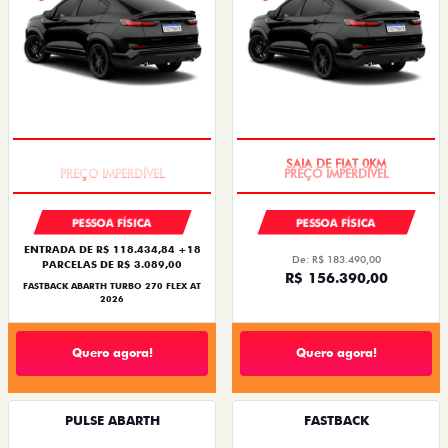
TAXA ZERO
SAIA DE FIAT 0KM
PESSOA FÍSICA
PESSOA FÍSICA
ENTRADA DE R$ 118.434,84 +18
De: R$ 183.490,00
PARCELAS DE R$ 3.089,00
R$ 156.390,00
FASTBACK ABARTH TURBO 270 FLEX AT
2026
Quero agora!
Quero agora!
PULSE ABARTH
FASTBACK