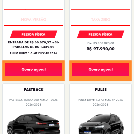
PREÇO IMPERDÍVEL
COM USADO NA TROCA
PESSOA FÍSICA
PESSOA FÍSICA
ENTRADA DE R$ 60.070,57 +36
De: R$ 108.990,00
PARCELAS DE R$ 1.489,00
R$ 97.990,00
PULSE DRIVE 1.3 MT FLEX 4P 2026
Quero agora!
Quero agora!
FASTBACK
PULSE
FASTBACK TURBO 200 FLEX AT 2026
PULSE DRIVE 1.3 AT FLEX 4P 2026
2026/2026
2026/2026