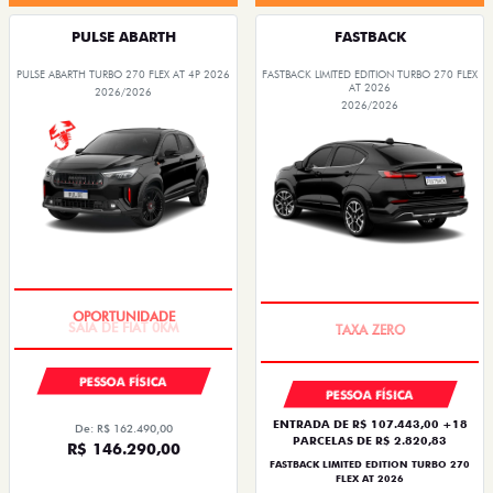
PULSE ABARTH
FASTBACK
PULSE ABARTH TURBO 270 FLEX AT 4P 2026
FASTBACK LIMITED EDITION TURBO 270 FLEX
AT 2026
2026/2026
2026/2026
SAIA DE FIAT 0KM
PREÇO IMPERDÍVEL
PESSOA FÍSICA
PESSOA FÍSICA
ENTRADA DE R$ 107.443,00 +18
De: R$ 162.490,00
PARCELAS DE R$ 2.820,83
R$ 146.290,00
FASTBACK LIMITED EDITION TURBO 270
FLEX AT 2026