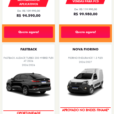
VENDAS PARA PCD
APLICATIVOS
De: R$ 119.990,00
De: R$ 109.990,00
R$ 99.980,00
R$ 94.590,00
Quero agora!
Quero agora!
FASTBACK
NOVA FIORINO
FASTBACK AUDACE TURBO 200 HYBRID FLEX
FIORINO ENDURANCE 1.3 FLEX
AT 2026
2026/2027
2026/2026
APROVADO NO BNDES FINAME*
OPORTUNIDADE