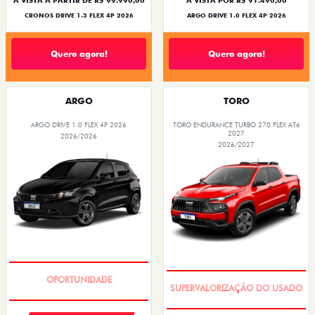
À VISTA A PARTIR DE R$ 99.990,00
À VISTA POR R$ 91.490,00
CRONOS DRIVE 1.3 FLEX 4P 2026
ARGO DRIVE 1.0 FLEX 4P 2026
Quero agora!
Quero agora!
ARGO
TORO
ARGO DRIVE 1.0 FLEX 4P 2026
TORO ENDURANCE TURBO 270 FLEX AT6
2027
2026/2026
2026/2027
BÔNUS DE 6 MIL REAIS
COM USADO NA TROCA