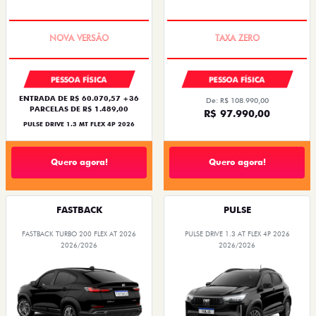
PREÇO IMPERDÍVEL
COM USADO NA TROCA
PESSOA FÍSICA
PESSOA FÍSICA
ENTRADA DE R$ 60.070,57 +36
De: R$ 108.990,00
PARCELAS DE R$ 1.489,00
R$ 97.990,00
PULSE DRIVE 1.3 MT FLEX 4P 2026
Quero agora!
Quero agora!
FASTBACK
PULSE
FASTBACK TURBO 200 FLEX AT 2026
PULSE DRIVE 1.3 AT FLEX 4P 2026
2026/2026
2026/2026