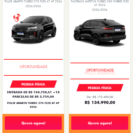
PULSE ABARTH TURBO 270 FLEX AT 4P 2026
FASTBACK IMPETUS TURBO 200 HYBRID FLEX
AT 2026
2026/2026
2026/2026
TAXA ZERO
PREÇO IMPERDÍVEL
PESSOA FÍSICA
PESSOA FÍSICA
ENTRADA DE R$ 104.728,61 +18
PARCELAS DE R$ 2.759,00
De: R$ 173.490,00
R$ 134.990,00
PULSE ABARTH TURBO 270 FLEX AT 4P
2026
Quero agora!
Quero agora!