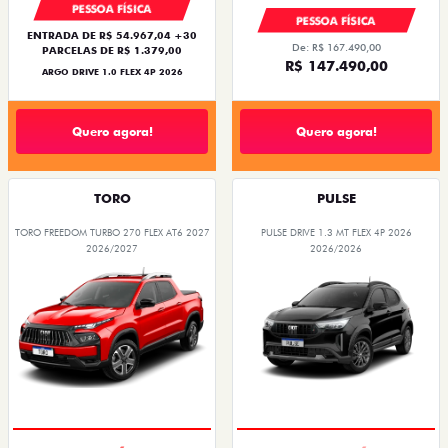
PESSOA FÍSICA
PESSOA FÍSICA
ENTRADA DE R$ 54.967,04 +30
De: R$ 167.490,00
PARCELAS DE R$ 1.379,00
R$ 147.490,00
ARGO DRIVE 1.0 FLEX 4P 2026
Quero agora!
Quero agora!
TORO
PULSE
TORO FREEDOM TURBO 270 FLEX AT6 2027
PULSE DRIVE 1.3 MT FLEX 4P 2026
2026/2027
2026/2026
OPORTUNIDADE
PREÇO IMPERDÍVEL