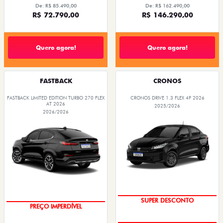
De: R$ 85.490,00
De: R$ 162.490,00
R$ 72.790,00
R$ 146.290,00
Quero agora!
Quero agora!
FASTBACK
CRONOS
FASTBACK LIMITED EDITION TURBO 270 FLEX
CRONOS DRIVE 1.3 FLEX 4P 2026
AT 2026
2025/2026
2026/2026
BÔNUS DE ATÉ R$ 14 MIL
COM USADO NA TROCA
SUPER DESCONTO
PREÇO IMPERDÍVEL