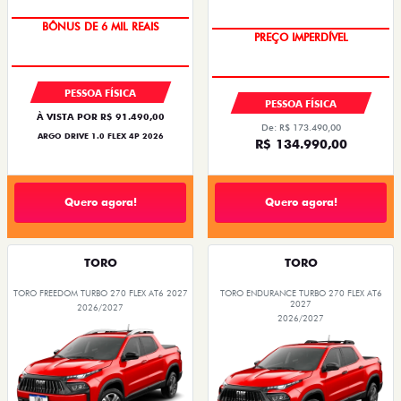
BÔNUS DE 6 MIL REAIS
PREÇO IMPERDÍVEL
OPORTUNIDADE
PESSOA FÍSICA
PESSOA FÍSICA
À VISTA POR R$ 91.490,00
De: R$ 173.490,00
ARGO DRIVE 1.0 FLEX 4P 2026
R$ 134.990,00
Quero agora!
Quero agora!
TORO
TORO
TORO FREEDOM TURBO 270 FLEX AT6 2027
TORO ENDURANCE TURBO 270 FLEX AT6
2027
2026/2027
2026/2027