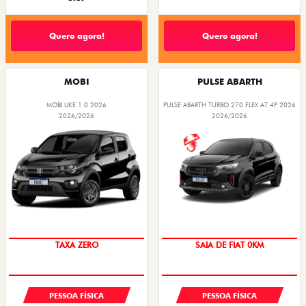
Quero agora!
Quero agora!
MOBI
PULSE ABARTH
MOBI LIKE 1.0 2026
PULSE ABARTH TURBO 270 FLEX AT 4P 2026
2026/2026
2026/2026
PREÇO IMPERDÍVEL
TAXA ZERO
SAIA DE FIAT 0KM
OPORTUNIDADE
PESSOA FÍSICA
PESSOA FÍSICA