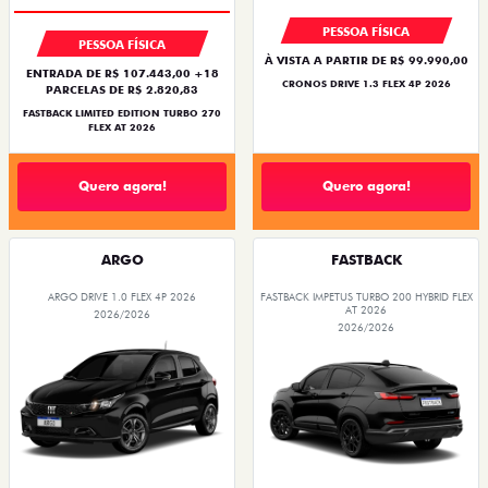
PESSOA FÍSICA
PESSOA FÍSICA
À VISTA A PARTIR DE R$ 99.990,00
ENTRADA DE R$ 107.443,00 +18
CRONOS DRIVE 1.3 FLEX 4P 2026
PARCELAS DE R$ 2.820,83
FASTBACK LIMITED EDITION TURBO 270
FLEX AT 2026
Quero agora!
Quero agora!
ARGO
FASTBACK
ARGO DRIVE 1.0 FLEX 4P 2026
FASTBACK IMPETUS TURBO 200 HYBRID FLEX
AT 2026
2026/2026
2026/2026
TAXA ZERO