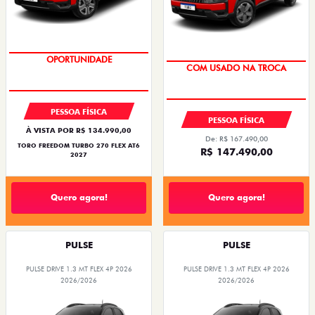
OPORTUNIDADE
OPORTUNIDADE
COM USADO NA TROCA
SUPERVALORIZAÇÃO DO USADO
PESSOA FÍSICA
PESSOA FÍSICA
À VISTA POR R$ 134.990,00
De: R$ 167.490,00
TORO FREEDOM TURBO 270 FLEX AT6
R$ 147.490,00
2027
Quero agora!
Quero agora!
PULSE
PULSE
PULSE DRIVE 1.3 MT FLEX 4P 2026
PULSE DRIVE 1.3 MT FLEX 4P 2026
2026/2026
2026/2026