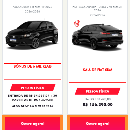
ARGO DRIVE 1.0 FLEX 4P 2026
FASTBACK ABARTH TURBO 270 FLEX AT
2026
2026/2026
2026/2026
TAXA ZERO
BÔNUS DE 6 MIL REAIS
SAIA DE FIAT 0KM
PREÇO IMPERDÍVEL
PESSOA FÍSICA
PESSOA FÍSICA
ENTRADA DE R$ 54.967,04 +30
De: R$ 183.490,00
PARCELAS DE R$ 1.379,00
R$ 156.390,00
ARGO DRIVE 1.0 FLEX 4P 2026
Quero agora!
Quero agora!