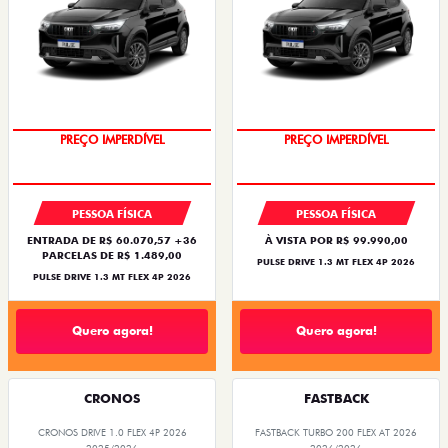
OPORTUNIDADE
OPORTUNIDADE
PREÇO IMPERDÍVEL
PREÇO IMPERDÍVEL
PESSOA FÍSICA
PESSOA FÍSICA
ENTRADA DE R$ 60.070,57 +36
À VISTA POR R$ 99.990,00
PARCELAS DE R$ 1.489,00
PULSE DRIVE 1.3 MT FLEX 4P 2026
PULSE DRIVE 1.3 MT FLEX 4P 2026
Quero agora!
Quero agora!
CRONOS
FASTBACK
CRONOS DRIVE 1.0 FLEX 4P 2026
FASTBACK TURBO 200 FLEX AT 2026