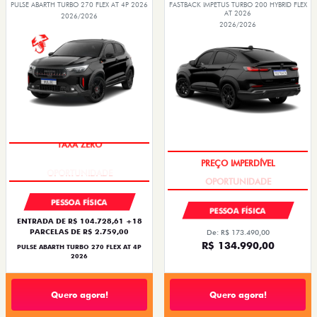
PULSE ABARTH TURBO 270 FLEX AT 4P 2026
FASTBACK IMPETUS TURBO 200 HYBRID FLEX
AT 2026
2026/2026
2026/2026
TAXA ZERO
PREÇO IMPERDÍVEL
PESSOA FÍSICA
PESSOA FÍSICA
ENTRADA DE R$ 104.728,61 +18
PARCELAS DE R$ 2.759,00
De: R$ 173.490,00
R$ 134.990,00
PULSE ABARTH TURBO 270 FLEX AT 4P
2026
Quero agora!
Quero agora!