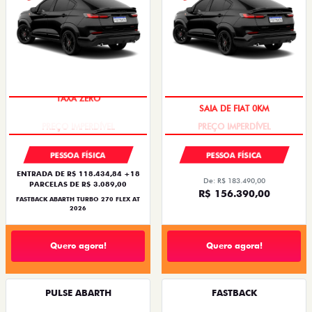
TAXA ZERO
SAIA DE FIAT 0KM
PESSOA FÍSICA
PESSOA FÍSICA
ENTRADA DE R$ 118.434,84 +18
De: R$ 183.490,00
PARCELAS DE R$ 3.089,00
R$ 156.390,00
FASTBACK ABARTH TURBO 270 FLEX AT
2026
Quero agora!
Quero agora!
PULSE ABARTH
FASTBACK