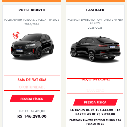
PULSE ABARTH
FASTBACK
PULSE ABARTH TURBO 270 FLEX AT 4P 2026
FASTBACK LIMITED EDITION TURBO 270 FLEX
AT 2026
2026/2026
2026/2026
SAIA DE FIAT 0KM
PREÇO IMPERDÍVEL
PESSOA FÍSICA
PESSOA FÍSICA
ENTRADA DE R$ 107.443,00 +18
De: R$ 162.490,00
PARCELAS DE R$ 2.820,83
R$ 146.290,00
FASTBACK LIMITED EDITION TURBO 270
FLEX AT 2026