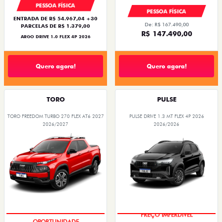
PESSOA FÍSICA
PESSOA FÍSICA
ENTRADA DE R$ 54.967,04 +30
De: R$ 167.490,00
PARCELAS DE R$ 1.379,00
R$ 147.490,00
ARGO DRIVE 1.0 FLEX 4P 2026
Quero agora!
Quero agora!
TORO
PULSE
TORO FREEDOM TURBO 270 FLEX AT6 2027
PULSE DRIVE 1.3 MT FLEX 4P 2026
2026/2027
2026/2026
OPORTUNIDADE
PREÇO IMPERDÍVEL