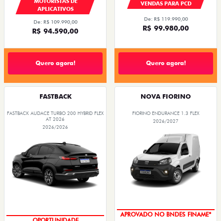
MOTORISTAS DE
VENDAS PARA PCD
APLICATIVOS
De: R$ 119.990,00
De: R$ 109.990,00
R$ 99.980,00
R$ 94.590,00
Quero agora!
Quero agora!
FASTBACK
NOVA FIORINO
FASTBACK AUDACE TURBO 200 HYBRID FLEX
FIORINO ENDURANCE 1.3 FLEX
AT 2026
2026/2027
2026/2026
APROVADO NO BNDES FINAME*
OPORTUNIDADE