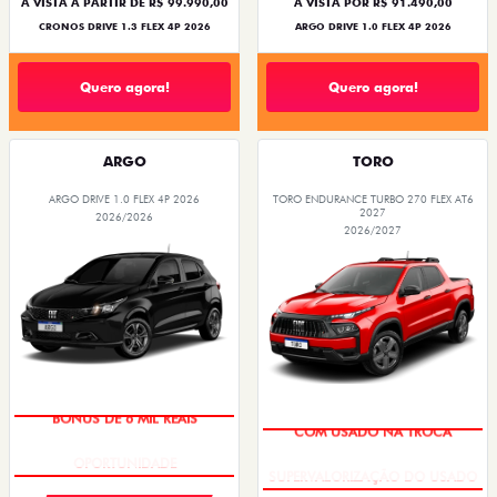
À VISTA A PARTIR DE R$ 99.990,00
À VISTA POR R$ 91.490,00
CRONOS DRIVE 1.3 FLEX 4P 2026
ARGO DRIVE 1.0 FLEX 4P 2026
Quero agora!
Quero agora!
ARGO
TORO
ARGO DRIVE 1.0 FLEX 4P 2026
TORO ENDURANCE TURBO 270 FLEX AT6
2027
2026/2026
2026/2027
BÔNUS DE 6 MIL REAIS
COM USADO NA TROCA