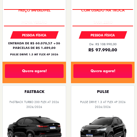
PREÇO IMPERDÍVEL
COM USADO NA TROCA
PESSOA FÍSICA
PESSOA FÍSICA
ENTRADA DE R$ 60.070,57 +36
De: R$ 108.990,00
PARCELAS DE R$ 1.489,00
R$ 97.990,00
PULSE DRIVE 1.3 MT FLEX 4P 2026
Quero agora!
Quero agora!
FASTBACK
PULSE
FASTBACK TURBO 200 FLEX AT 2026
PULSE DRIVE 1.3 AT FLEX 4P 2026
2026/2026
2026/2026