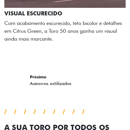
Os adesivos aplicados no capô e nas laterais
reforçam a identidade única dessa edição para lá de
comemorativa.
Próximo
Previous
Next
Tecnologia de série
A SUA TORO POR TODOS OS
ÂNGULOS