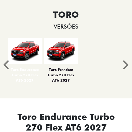
TORO
VERSÕES
Anterior
P
Toro Endurance
Toro Freedom
Turbo 270 Flex
Turbo 270 Flex
AT6 2027
AT6 2027
Toro Endurance Turbo
270 Flex AT6 2027