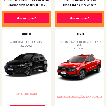
À VISTA A PARTIR DE R$ 99.990,00
À VISTA POR R$ 91.490,00
CRONOS DRIVE 1.3 FLEX 4P 2026
ARGO DRIVE 1.0 FLEX 4P 2026
Quero agora!
Quero agora!
ARGO
TORO
ARGO DRIVE 1.0 FLEX 4P 2026
TORO ENDURANCE TURBO 270 FLEX AT6
2027
2026/2026
2026/2027
BÔNUS DE 6 MIL REAIS
COM USADO NA TROCA