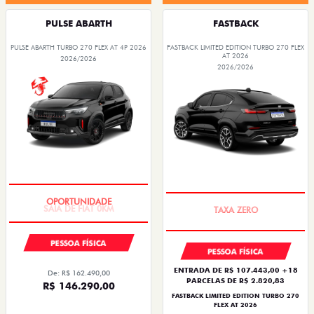
PULSE ABARTH
FASTBACK
PULSE ABARTH TURBO 270 FLEX AT 4P 2026
FASTBACK LIMITED EDITION TURBO 270 FLEX
AT 2026
2026/2026
2026/2026
SAIA DE FIAT 0KM
PREÇO IMPERDÍVEL
PESSOA FÍSICA
PESSOA FÍSICA
ENTRADA DE R$ 107.443,00 +18
De: R$ 162.490,00
PARCELAS DE R$ 2.820,83
R$ 146.290,00
FASTBACK LIMITED EDITION TURBO 270
FLEX AT 2026