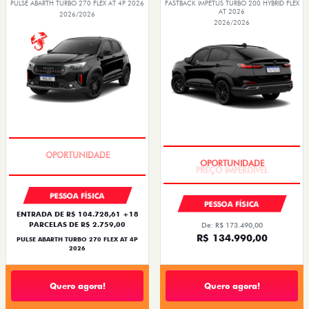
PULSE ABARTH TURBO 270 FLEX AT 4P 2026
FASTBACK IMPETUS TURBO 200 HYBRID FLEX
AT 2026
2026/2026
2026/2026
TAXA ZERO
PREÇO IMPERDÍVEL
PESSOA FÍSICA
PESSOA FÍSICA
ENTRADA DE R$ 104.728,61 +18
PARCELAS DE R$ 2.759,00
De: R$ 173.490,00
R$ 134.990,00
PULSE ABARTH TURBO 270 FLEX AT 4P
2026
Quero agora!
Quero agora!