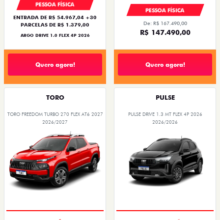
PESSOA FÍSICA
PESSOA FÍSICA
ENTRADA DE R$ 54.967,04 +30
De: R$ 167.490,00
PARCELAS DE R$ 1.379,00
R$ 147.490,00
ARGO DRIVE 1.0 FLEX 4P 2026
Quero agora!
Quero agora!
TORO
PULSE
TORO FREEDOM TURBO 270 FLEX AT6 2027
PULSE DRIVE 1.3 MT FLEX 4P 2026
2026/2027
2026/2026
OPORTUNIDADE
PREÇO IMPERDÍVEL