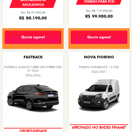
VENDAS PARA PCD
APLICATIVOS
De: R$ 119.990,00
De: R$ 97.990,00
R$ 99.980,00
R$ 88.190,00
Quero agora!
Quero agora!
FASTBACK
NOVA FIORINO
FASTBACK AUDACE TURBO 200 HYBRID FLEX
FIORINO ENDURANCE 1.3 FLEX
AT 2026
2026/2027
2026/2026
APROVADO NO BNDES FINAME*
OPORTUNIDADE