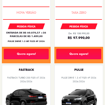
PREÇO IMPERDÍVEL
COM USADO NA TROCA
PESSOA FÍSICA
PESSOA FÍSICA
ENTRADA DE R$ 60.070,57 +36
De: R$ 108.990,00
PARCELAS DE R$ 1.489,00
R$ 97.990,00
PULSE DRIVE 1.3 MT FLEX 4P 2026
Quero agora!
Quero agora!
FASTBACK
PULSE
FASTBACK TURBO 200 FLEX AT 2026
PULSE DRIVE 1.3 AT FLEX 4P 2026
2026/2026
2026/2026