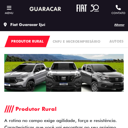
MENU
CONTATO
Fiat Guaracar Ijuí
Alterar
PRODUTOR RURAL
CNPJ E MICROEMPRESÁRIO
AUTOESC
Produtor Rural
A rotina no campo exige agilidade, força e resistência.
Características que você vai encontrar no seu próximo