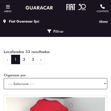
MENU
CONTATO
Fiat Guaracar Ijuí
Alterar
Filtrar
Localizados 33 resultados
‹
1
2
3
›
Organizar por