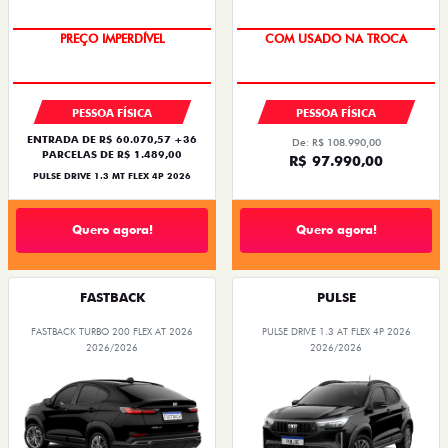
OPORTUNIDADE
SUPER DESCONTO
PREÇO IMPERDÍVEL
COM USADO NA TROCA
PESSOA FÍSICA
PESSOA FÍSICA
ENTRADA DE R$ 60.070,57 +36
De: R$ 108.990,00
PARCELAS DE R$ 1.489,00
R$ 97.990,00
PULSE DRIVE 1.3 MT FLEX 4P 2026
Quero agora!
Quero agora!
FASTBACK
PULSE
FASTBACK TURBO 200 FLEX AT 2026
PULSE DRIVE 1.3 AT FLEX 4P 2026
2026/2026
2026/2026