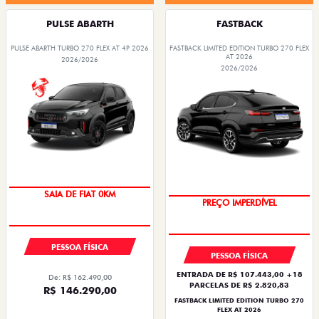
PULSE ABARTH
FASTBACK
PULSE ABARTH TURBO 270 FLEX AT 4P 2026
FASTBACK LIMITED EDITION TURBO 270 FLEX
AT 2026
2026/2026
2026/2026
COM USADO NA TROCA
SAIA DE FIAT 0KM
PREÇO IMPERDÍVEL
PESSOA FÍSICA
PESSOA FÍSICA
ENTRADA DE R$ 107.443,00 +18
De: R$ 162.490,00
PARCELAS DE R$ 2.820,83
R$ 146.290,00
FASTBACK LIMITED EDITION TURBO 270
FLEX AT 2026