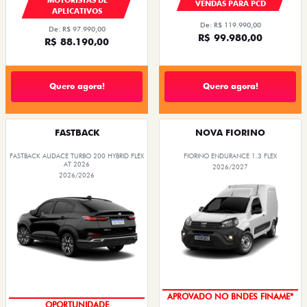
VENDAS PARA PCD
APLICATIVOS
De: R$ 119.990,00
De: R$ 97.990,00
R$ 99.980,00
R$ 88.190,00
Quero agora!
Quero agora!
FASTBACK
NOVA FIORINO
FASTBACK AUDACE TURBO 200 HYBRID FLEX
FIORINO ENDURANCE 1.3 FLEX
AT 2026
2026/2027
2026/2026
APROVADO NO BNDES FINAME*
OPORTUNIDADE