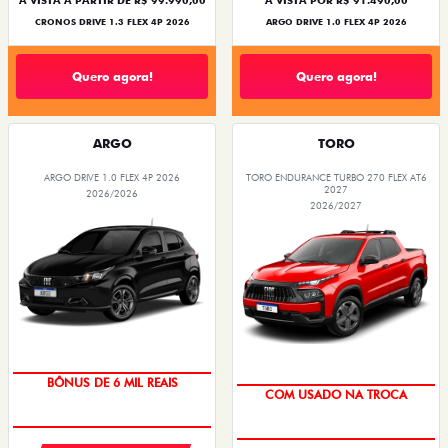
À VISTA A PARTIR DE R$ 99.990,00
À VISTA POR R$ 91.490,00
CRONOS DRIVE 1.3 FLEX 4P 2026
ARGO DRIVE 1.0 FLEX 4P 2026
Quero agora!
Quero agora!
ARGO
TORO
ARGO DRIVE 1.0 FLEX 4P 2026
TORO ENDURANCE TURBO 270 FLEX AT6
2027
2026/2026
2026/2027
TAXA ZERO
OPORTUNIDADE
BÔNUS DE 6 MIL REAIS
COM USADO NA TROCA