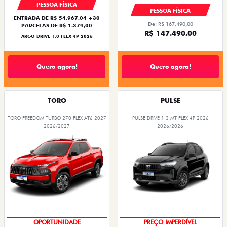
PESSOA FÍSICA
PESSOA FÍSICA
ENTRADA DE R$ 54.967,04 +30
De: R$ 167.490,00
PARCELAS DE R$ 1.379,00
R$ 147.490,00
ARGO DRIVE 1.0 FLEX 4P 2026
Quero agora!
Quero agora!
TORO
PULSE
TORO FREEDOM TURBO 270 FLEX AT6 2027
PULSE DRIVE 1.3 MT FLEX 4P 2026
2026/2027
2026/2026
OPORTUNIDADE
OPORTUNIDADE
PREÇO IMPERDÍVEL