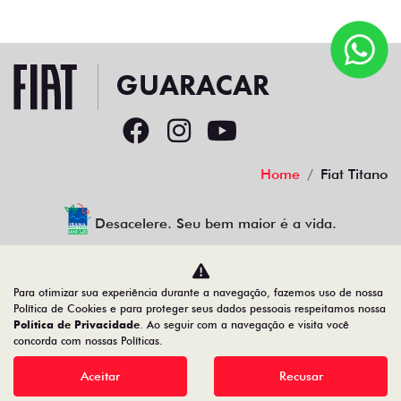
Home
Fiat Titano
Desacelere. Seu bem maior é a vida.
Para otimizar sua experiência durante a navegação, fazemos uso de nossa
GUARACAR COMERCIO DE AUTOMOVEIS LTDA
Política de Cookies e para proteger seus dados pessoais respeitamos nossa
Política de Privacidade
. Ao seguir com a navegação e visita você
88.952.577/0001-44
concorda com nossas Políticas.
Aceitar
Recusar
Desenvolvido pela DEALERSPACE ® Direitos Reservados.