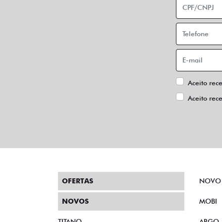
Aceito rec
Aceito rec
OFERTAS
NOVO
NOVOS
MOBI
TITANO
ARGO