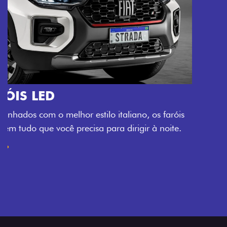
O VERDADEIRO 5 LUGARES E 4
PORTAS
Todo mundo pode viajar confortável na Fiat Strada,
que conta com cabine dupla de 5 lugares e 4 portas.
Próximo
Previous
Next
Espaço e conforto