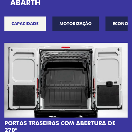
ABARTH
CAPACIDADE
MOTORIZAÇÃO
ECONOM
A
M
PORTAS TRASEIRAS COM ABERTURA DE
a
270°