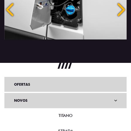
Anterior
Próx
OFERTAS
NOVOS
TITANO