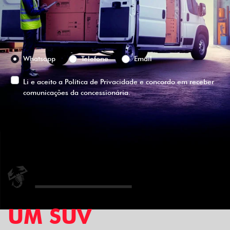
Selecione a versão:
Preferência de contato:
Whatsapp
Telefone
Email
Li e aceito a
Política de Privacidade
e concordo em receber
comunicações da concessionária.
ENTRAR EM CONTATO
UM SUV