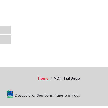
Home
VDP: Fiat Argo
Desacelere. Seu bem maior é a vida.