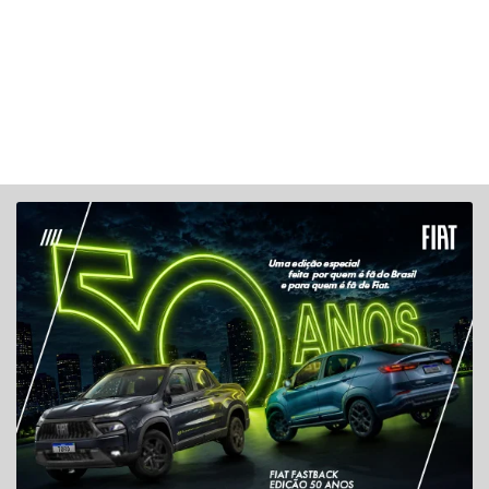
Preferência de contato:
Whatsapp
Telefone
Email
Li e aceito a
Política de Privacidade
e concordo em
receber comunicações da concessionária.
Entrar em contato