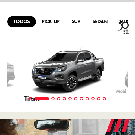
TELEFONE
TELEFONE
(54) 3441-1595
WHATSAPP
(54) 3514-1895
HORÁRIOS DE FUNCIONAMENTO
GERAL
De segunda a sexta, das 8h às 12h e das 13h30 às 18h.
Mais informações sobre essa loja