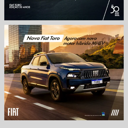
ESPERAMOS
POR VOCÊ
FIAT GUARACAR VERANÓPOLIS
Fiat Guaracar Veranópolis
Rua Alfredo Chaves, 30 - Centro
Veranópolis - Rio Grande do Sul
Como chegar