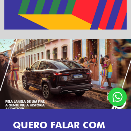
MOBI
ARGO
VENDAS DIRETAS
VENDAS PARA PCD
SOLUÇÕES FINANCEIRAS
SEMINOVOS
PÓS VENDAS
LOCADORA