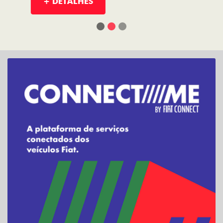
TORO
FASTBACK HYBRID
PULSE
FASTBACK
CRONOS
NOVA FIORINO
SCUDO
NOVO DUCATO