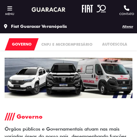
MENU
CONTATO
Fiat Guaracar Veranópolis
Alterar
GOVERNO
CNPJ E MICROEMPRESÁRIO
AUTOESCOLA
Governo
Órgãos públicos e Governamentais atuam nas mais
variadas áreas do nosso país, desempenhando funções