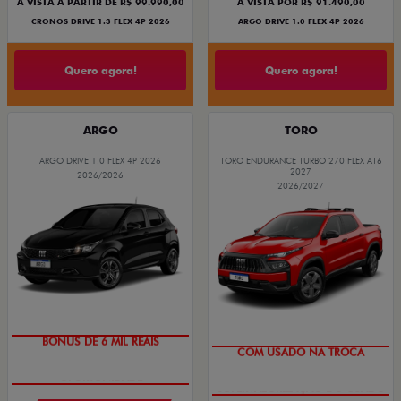
À VISTA A PARTIR DE R$ 99.990,00
À VISTA POR R$ 91.490,00
CRONOS DRIVE 1.3 FLEX 4P 2026
ARGO DRIVE 1.0 FLEX 4P 2026
Quero agora!
Quero agora!
ARGO
TORO
ARGO DRIVE 1.0 FLEX 4P 2026
TORO ENDURANCE TURBO 270 FLEX AT6
2027
2026/2026
2026/2027
BÔNUS DE 6 MIL REAIS
COM USADO NA TROCA