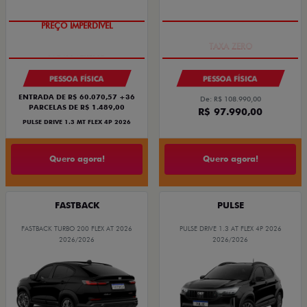
PREÇO IMPERDÍVEL
COM USADO NA TROCA
PESSOA FÍSICA
PESSOA FÍSICA
ENTRADA DE R$ 60.070,57 +36
De: R$ 108.990,00
PARCELAS DE R$ 1.489,00
R$ 97.990,00
PULSE DRIVE 1.3 MT FLEX 4P 2026
Quero agora!
Quero agora!
FASTBACK
PULSE
FASTBACK TURBO 200 FLEX AT 2026
PULSE DRIVE 1.3 AT FLEX 4P 2026
2026/2026
2026/2026