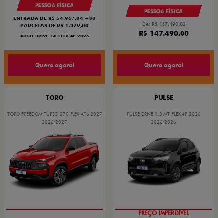
PESSOA FÍSICA
PESSOA FÍSICA
ENTRADA DE R$ 54.967,04 +30
De: R$ 167.490,00
PARCELAS DE R$ 1.379,00
R$ 147.490,00
ARGO DRIVE 1.0 FLEX 4P 2026
Quero agora!
Quero agora!
TORO
PULSE
TORO FREEDOM TURBO 270 FLEX AT6 2027
PULSE DRIVE 1.3 MT FLEX 4P 2026
2026/2027
2026/2026
OPORTUNIDADE
PREÇO IMPERDÍVEL