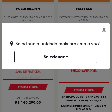
PULSE ABARTH
FASTBACK
PULSE ABARTH TURBO 270 FLEX AT 4P 2026
FASTBACK LIMITED EDITION TURBO 270 FLEX
AT 2026
2026/2026
2026/2026
X
Selecione a unidade mais próxima a você.
Selecionar
SAIA DE FIAT 0KM
PREÇO IMPERDÍVEL
PESSOA FÍSICA
PESSOA FÍSICA
ENTRADA DE R$ 107.443,00 +18
De: R$ 162.490,00
PARCELAS DE R$ 2.820,83
R$ 146.290,00
FASTBACK LIMITED EDITION TURBO 270
FLEX AT 2026