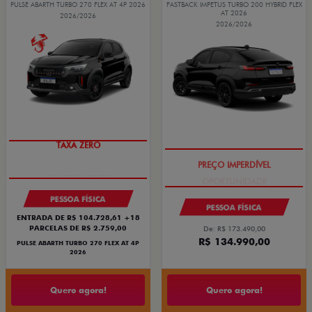
PULSE ABARTH TURBO 270 FLEX AT 4P 2026
FASTBACK IMPETUS TURBO 200 HYBRID FLEX
AT 2026
2026/2026
2026/2026
TAXA ZERO
PREÇO IMPERDÍVEL
PESSOA FÍSICA
PESSOA FÍSICA
ENTRADA DE R$ 104.728,61 +18
PARCELAS DE R$ 2.759,00
De: R$ 173.490,00
R$ 134.990,00
PULSE ABARTH TURBO 270 FLEX AT 4P
2026
Quero agora!
Quero agora!