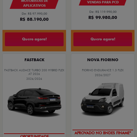
MOTORISTAS DE
VENDAS PARA PCD
APLICATIVOS
De: R$ 119.990,00
De: R$ 97.990,00
R$ 99.980,00
R$ 88.190,00
Quero agora!
Quero agora!
FASTBACK
NOVA FIORINO
FASTBACK AUDACE TURBO 200 HYBRID FLEX
FIORINO ENDURANCE 1.3 FLEX
AT 2026
2026/2027
2026/2026
APROVADO NO BNDES FINAME*
OPORTUNIDADE