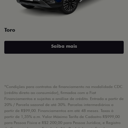
Toro
Saiba mais
*Condições para contratos de financiamento na modalidade CDC
(crédito direto ao consumidor), firmados com a Fiat
Financiamentos e sujeitas a análise de crédito. Entrada a partir de
20% / Parcela sazonal de até 30%. Parcelas intermediários a
partir de R$99,00. Financiamentos em até 48 meses. Taxas à
partir de 1,35% a.m. Valor Máximo Tarifa de Cadastro R$999,00
para Pessoa Física e R$2.200,00 para Pessoa Jurídica, e Registro