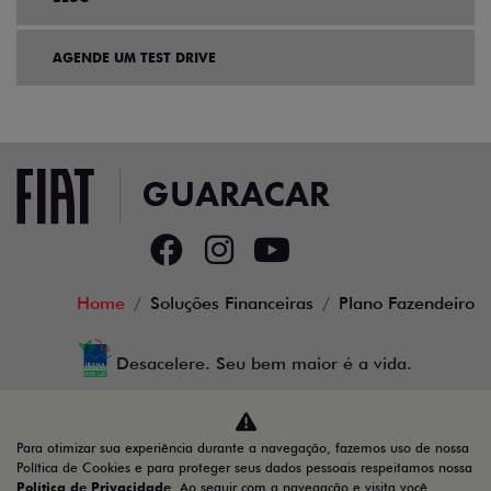
AGENDE UM TEST DRIVE
Home
Soluções Financeiras
Plano Fazendeiro
Desacelere. Seu bem maior é a vida.
Para otimizar sua experiência durante a navegação, fazemos uso de nossa
GUARACAR COMERCIO DE AUTOMOVEIS LTDA
Política de Cookies e para proteger seus dados pessoais respeitamos nossa
Política de Privacidade
. Ao seguir com a navegação e visita você