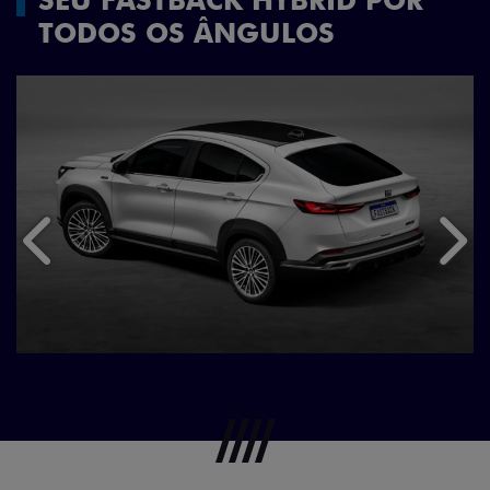
TODOS OS ÂNGULOS
Anterior
Próx