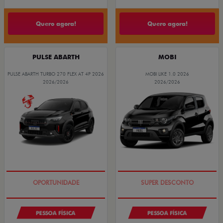
Quero agora!
Quero agora!
PULSE ABARTH
MOBI
PULSE ABARTH TURBO 270 FLEX AT 4P 2026
MOBI LIKE 1.0 2026
2026/2026
2026/2026
TAXA ZERO
TAXA ZERO
PESSOA FÍSICA
PESSOA FÍSICA