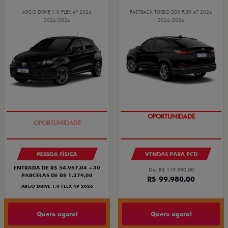
ARGO DRIVE 1.0 FLEX 4P 2026
FASTBACK TURBO 200 FLEX AT 2026
2026/2026
2026/2026
BÔNUS DE 6 MIL REAIS
OPORTUNIDADE
PESSOA FÍSICA
VENDAS PARA PCD
ENTRADA DE R$ 54.967,04 +30
De: R$ 119.990,00
PARCELAS DE R$ 1.379,00
R$ 99.980,00
ARGO DRIVE 1.0 FLEX 4P 2026
Quero agora!
Quero agora!