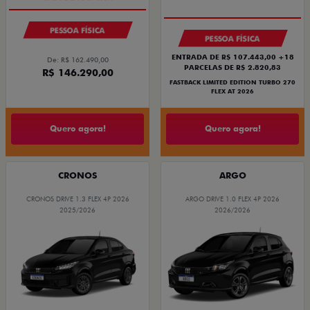
PESSOA FÍSICA
PESSOA FÍSICA
ENTRADA DE R$ 107.443,00 +18
De: R$ 162.490,00
PARCELAS DE R$ 2.820,83
R$ 146.290,00
FASTBACK LIMITED EDITION TURBO 270
FLEX AT 2026
Quero agora!
Quero agora!
CRONOS
ARGO
CRONOS DRIVE 1.3 FLEX 4P 2026
ARGO DRIVE 1.0 FLEX 4P 2026
2025/2026
2026/2026