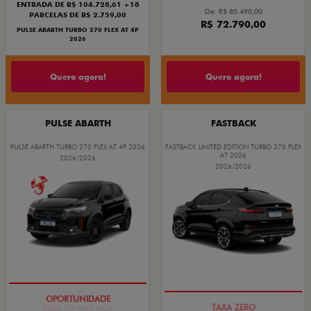
ENTRADA DE R$ 104.728,61 +18
De: R$ 85.490,00
PARCELAS DE R$ 2.759,00
R$ 72.790,00
PULSE ABARTH TURBO 270 FLEX AT 4P
2026
Quero agora!
Quero agora!
PULSE ABARTH
FASTBACK
PULSE ABARTH TURBO 270 FLEX AT 4P 2026
FASTBACK LIMITED EDITION TURBO 270 FLEX
AT 2026
2026/2026
2026/2026
SAIA DE FIAT 0KM
PREÇO IMPERDÍVEL