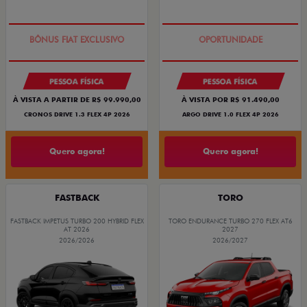
SUPER DESCONTO
BÔNUS DE 6 MIL REAIS
PESSOA FÍSICA
PESSOA FÍSICA
À VISTA A PARTIR DE R$ 99.990,00
À VISTA POR R$ 91.490,00
CRONOS DRIVE 1.3 FLEX 4P 2026
ARGO DRIVE 1.0 FLEX 4P 2026
Quero agora!
Quero agora!
FASTBACK
TORO
FASTBACK IMPETUS TURBO 200 HYBRID FLEX
TORO ENDURANCE TURBO 270 FLEX AT6
AT 2026
2027
2026/2026
2026/2027