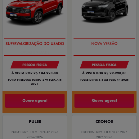
OPORTUNIDADE
PREÇO IMPERDÍVEL
PESSOA FÍSICA
PESSOA FÍSICA
À VISTA POR R$ 134.990,00
À VISTA POR R$ 99.990,00
TORO FREEDOM TURBO 270 FLEX AT6
PULSE DRIVE 1.3 MT FLEX 4P 2026
2027
Quero agora!
Quero agora!
PULSE
CRONOS
PULSE DRIVE 1.3 MT FLEX 4P 2026
CRONOS DRIVE 1.0 FLEX 4P 2026
2026/2026
2025/2026