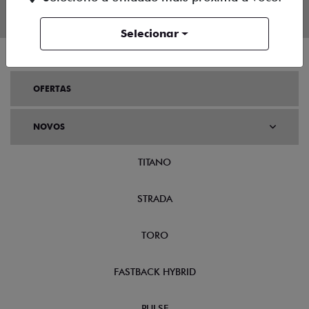
Selecionar
OFERTAS
NOVOS
TITANO
STRADA
TORO
FASTBACK HYBRID
PULSE