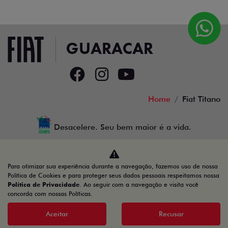
Home
Fiat Titano
Desacelere. Seu bem maior é a vida.
Para otimizar sua experiência durante a navegação, fazemos uso de nossa
GUARACAR COMERCIO DE AUTOMOVEIS LTDA
Política de Cookies e para proteger seus dados pessoais respeitamos nossa
Política de Privacidade
. Ao seguir com a navegação e visita você
88.952.577/0001-44
concorda com nossas Políticas.
Aceitar
Recusar
Desenvolvido pela DEALERSPACE ® Direitos Reservados.