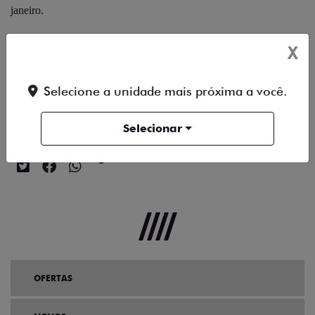
janeiro.
Em sua sexta edição, o prêmio teve 67 modelos considerados para
X
a seleção em 23 diferentes categorias. Foram reconhecidos os que
registraram a menor desvalorização entre janeiro de 2023 e janeiro
Selecione a unidade mais próxima a você.
de 2024.
Selecionar
Compartilhe esse artigo nas redes sociais:
OFERTAS