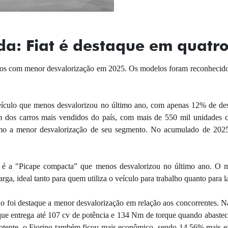
a: Fiat é destaque em quatro
elos com menor desvalorização em 2025. Os modelos foram reconhecid
eículo que menos desvalorizou no último ano, com apenas 12% de desv
 dos carros mais vendidos do país, com mais de 550 mil unidades c
o a menor desvalorização de seu segmento. No acumulado de 2025,
m é a "Picape compacta” que menos desvalorizou no último ano. O m
ga, ideal tanto para quem utiliza o veículo para trabalho quanto para l
o foi destaque a menor desvalorização em relação aos concorrentes. N
, que entrega até 107 cv de potência e 134 Nm de torque quando abast
otente, o Fiorino também ficou mais econômico, sendo 14,56% mais ef