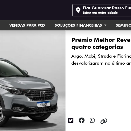
Fiat Guaracar Passo F
Estou em outra cidade
VENDAS PARA PCD
SOLUÇÕES FINANCEIRAS
SEMIN
Prêmio Melhor Reve
quatro categorias
Argo, Mobi, Strada e Fiori
desvalorizaram no último a
Data da postagem: 14/04/