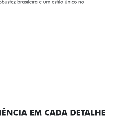
carro, que possui acabamen
Próximo
Previous
Next
Conjunto de l
IÊNCIA EM CADA DETALHE