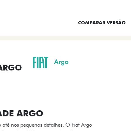
ENTRAR EM CONTATO
COMPARAR VERSÃO
 ARGO
ORMANCE
SEGURANÇA
ACESSÓRIOS
SER
ACABAMENTO
A flag italiana e o novo l