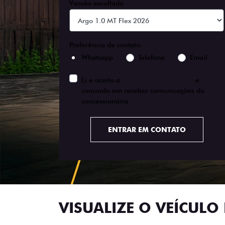
Versão escolhida
Preferência de contato:
Whatsapp
Telefone
Email
Li e aceito a
Política de Privacidade
e
concordo em receber comunicações da
concessionária.
ENTRAR EM CONTATO
VISUALIZE O VEÍCULO 