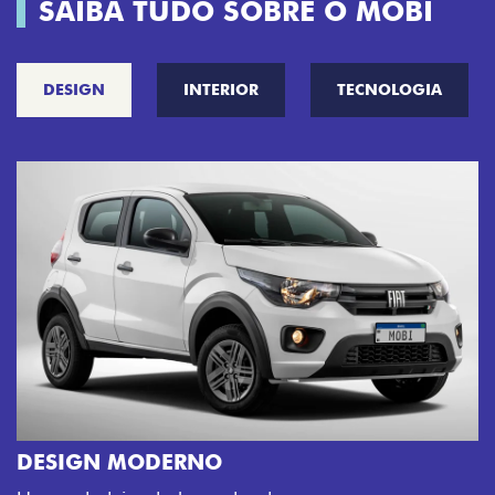
SAIBA TUDO SOBRE O MOBI
DESIGN
INTERIOR
TECNOLOGIA
CINCO OPÇÕES DE CORES
O Fiat Mobi tem sempre uma opção de cor que é a
sua cara. Escolha entre o Preto Vulcano, Vermelho