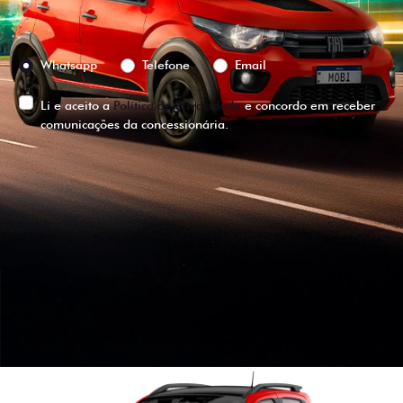
Preferência de contato:
Whatsapp
Telefone
Email
Li e aceito a
Política de Privacidade
e concordo em receber
comunicações da concessionária.
ENTRAR EM CONTATO
VISUALIZE O
VEÍCULO EM
360°