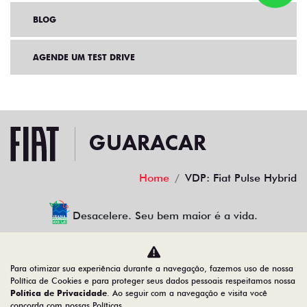
BLOG
AGENDE UM TEST DRIVE
Home
VDP: Fiat Pulse Hybrid
Desacelere. Seu bem maior é a vida.
Para otimizar sua experiência durante a navegação, fazemos uso de nossa
GUARACAR COMERCIO DE AUTOMOVEIS LTDA
Política de Cookies e para proteger seus dados pessoais respeitamos nossa
Política de Privacidade
. Ao seguir com a navegação e visita você
88.952.577/0007-30
concorda com nossas Políticas.