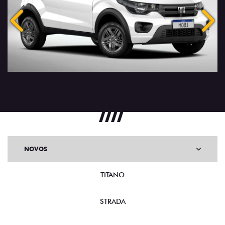
Anterior
Próx
NOVOS
TITANO
STRADA