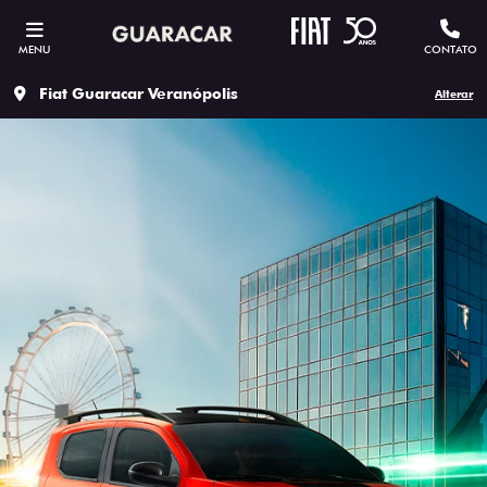
MENU
CONTATO
Fiat Guaracar Veranópolis
Alterar
ESTOU INTERESSADO
Versão escolhida