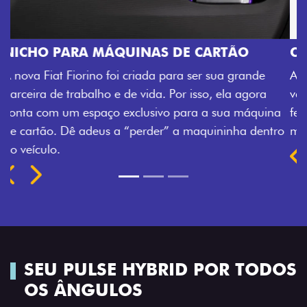
CHAVE COM TELECOMANDO
nde
Agora, a chave da sua nova Fiorino pode abrir o
gora
veículo também à distância, e não mais somente p
áquina
fechadura. São detalhes como esse que trazem ai
 dentro
mais fluidez para o seu dia de trabalho.
Previous
Next
SEU PULSE HYBRID POR TODOS
OS ÂNGULOS