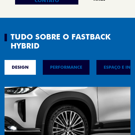
CONTATO
TUDO SOBRE O FASTBACK
HYBRID
DESIGN
PERFORMANCE
ESPAÇO E INT