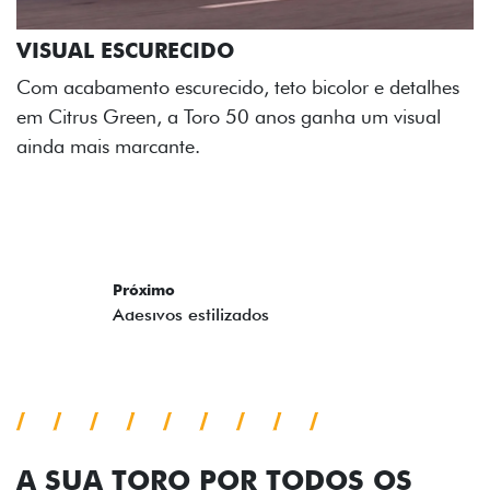
ADESIVOS ESTILIZADOS
Os adesivos aplicados no capô e nas laterais
reforçam a identidade única dessa edição para lá de
comemorativa.
Próximo
Previous
Next
Tecnologia de série
A SUA TORO POR TODOS OS
ÂNGULOS