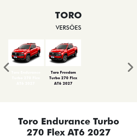
TORO
VERSÕES
Anterior
P
Toro Endurance
Toro Freedom
Turbo 270 Flex
Turbo 270 Flex
AT6 2027
AT6 2027
Toro Endurance Turbo
270 Flex AT6 2027