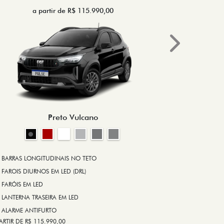
a partir de R$ 115.990,00
a 
Next
BRAKE-LIGHT
BARRAS LONG
RODA DE LIGA
Preto Vulcano
ALARME ANT
ASR (CONTRO
A PARTIR DE R$ 1
+ VER MAIS I
BARRAS LONGITUDINAIS NO TETO
FAROIS DIURNOS EM LED (DRL)
FARÓIS EM LED
FICHA TÉ
LANTERNA TRASEIRA EM LED
ALARME ANTIFURTO
ARTIR DE R$ 115.990,00