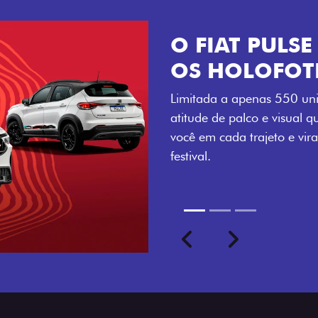
VISUAL COM 
Se liga no que compõe a ide
numerada, adesivo lateral 
a exclusividade, enquanto o
rodas de liga-leve aro 16”
com ainda mais estilo.
Previous
Next
seu ritmo