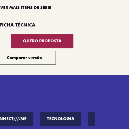
 VER MAIS ITENS DE SÉRIE
Compar
FICHA TÉCNICA
QUERO PROPOSTA
Comparar versão
NNECT////ME
TECNOLOGIA
PERFORMANCE