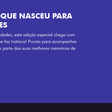
ENERGIA LOLLABR
ntidade exclusiva do festival: série
LollaBR e a soleira temática que reforçam
s detalhes escurecidos, o teto bicolor e as
 em preto brilhante completam o visual