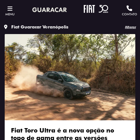
MENU
CONTATO
Fiat Guaracar Veranópolis
Alterar
Fiat Toro Ultra é a nova opção no
topo de gama entre as versões