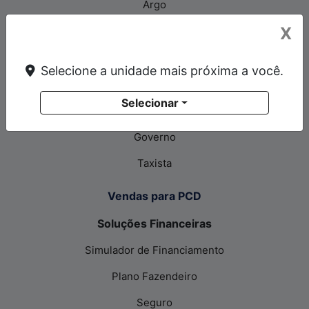
Argo
X
Vendas Diretas
CNPJ e Microempresário
Selecione a unidade mais próxima a você.
Autoescola
Selecionar
Produtor rural
Governo
Taxista
Vendas para PCD
Soluções Financeiras
Simulador de Financiamento
Plano Fazendeiro
Seguro