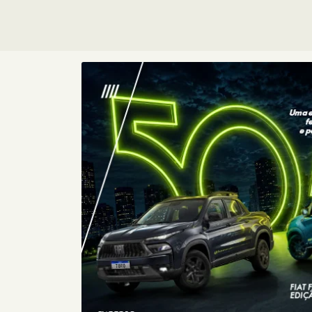
Consórcio
Fiat
Com o Consórcio Fiat, você pode
conquistar seu carro zero com
planos sem entrada e parcelas
sem juros, além de toda a
confiança que a Fiat oferece.
+ DETA