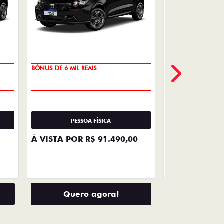
VENDAS
DIRETAS
Descubra as melhores soluções e
descontos em um novo Fiat para
empresas, produtores rurais,
taxistas e outras categorias de
negócios.
LHES