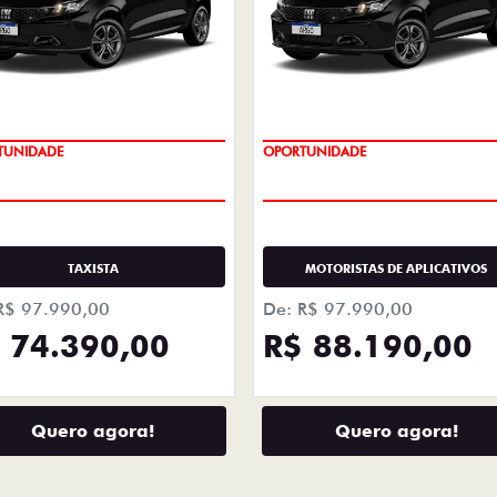
LHES
+ DETA