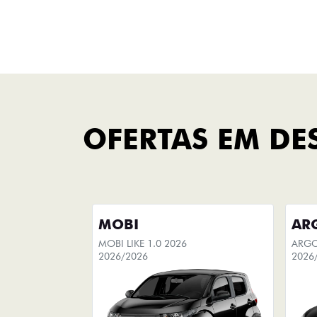
Fastback Hybrid
FINANCIAMENTO
FAÇA UMA SIMULAÇÃO
Você pode escolher seu
carro
novo e simular sua compra, com
opção de adicionar seu carro
usado na simulação do
financiamento.