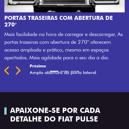
AMPLA ABE
Mais versatil
 TRASEIRAS COM ABERTURA DE
abertura da po
acesso à carg
idade na hora de carregar e descarregar. As
trabalho mais 
seiras com abertura de 270° oferecem
Previous
Next
pliado e prático, mesmo em espaços
 Mais agilidade para o seu dia a dia.
t
APAIXONE-SE POR CADA
DETALHE DO FIAT PULSE