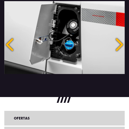
Anterior
Próx
OFERTAS