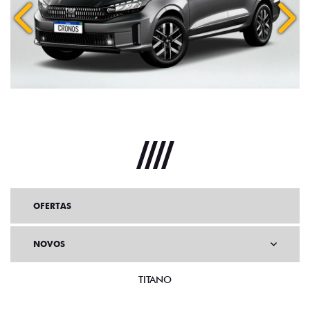
Anterior
Próx
OFERTAS
NOVOS
TITANO