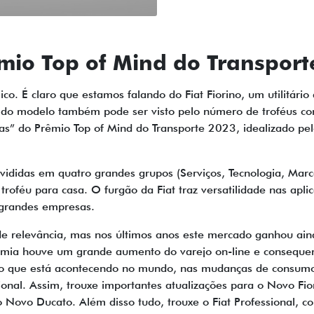
êmio Top of Mind do Transpor
ico. É claro que estamos falando do Fiat Fiorino, um utilitário
o do modelo também pode ser visto pelo número de troféus c
as” do Prêmio Top of Mind do Transporte 2023, idealizado pel
vididas em quatro grandes grupos (Serviços, Tecnologia, Marc
troféu para casa. O furgão da Fiat traz versatilidade nas ap
e grandes empresas.
de relevância, mas nos últimos anos este mercado ganhou ain
emia houve um grande aumento do varejo on-line e consequen
ao que está acontecendo no mundo, nas mudanças de consumo 
sional. Assim, trouxe importantes atualizações para o Novo F
Novo Ducato. Além disso tudo, trouxe o Fiat Professional, c