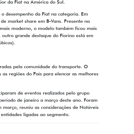
ior da Fiat na América do Sul.
 o desempenho da Fiat na categoria. Em
 de market share em B-Vans. Presente na
da mais moderno, o modelo também ficou mais
 outro grande destaque do Fiorino está em
úbicos).
bradas pela comunidade do transporte. O
 as regiões do País para elencar as melhores
ciparam de eventos realizados pelo grupo
 período de janeiro a março deste ano. Foram
m março, reuniu as considerações de Notáveis
de entidades ligadas ao segmento.