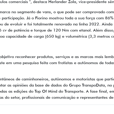
los comerciais ", destaca Herlander Zola, vice-presidente sên
a marca no segmento de vans, o que pode ser comprovado com
participação. Já o Fiorino mostrou toda a sua força com 86%
rou de evoluir e foi totalmente renovado na linha 2022. Ain
 cv de potência e torque de 120 Nm com etanol. Além disso,
oa capacidade de carga (650 kg) e volumétrica (3,3 metros c
bjetivo reconhecer produtos, serviços e as marcas mais lem
ste em uma pesquisa feita com frotistas e autônomos de todas
.
ntâneos de caminhoneiros, autônomos e motoristas que parti
antar as opiniões da base de dados do Grupo TranspoData, no
das as edições do Top Of Mind do Transporte. A fase final, e
tas do setor, profissionais de comunicação e representantes 