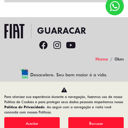
Home
0km
Desacelere. Seu bem maior é a vida.
Para otimizar sua experiência durante a navegação, fazemos uso de nossa
GUARACAR COMERCIO DE AUTOMOVEIS LTDA
Política de Cookies e para proteger seus dados pessoais respeitamos nossa
Política de Privacidade
. Ao seguir com a navegação e visita você
88.952.577/0001-44
concorda com nossas Políticas.
Aceitar
Recusar
Desenvolvido pela DEALERSPACE ® Direitos Reservados.