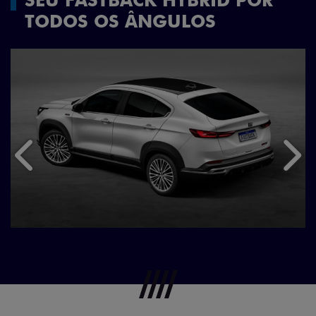
TODOS OS ÂNGULOS
Anterior
Próx