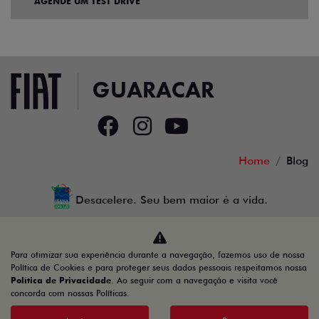
AGENDE UM TEST DRIVE
Home
Blog
Desacelere. Seu bem maior é a vida.
Para otimizar sua experiência durante a navegação, fazemos uso de nossa
GUARACAR COMERCIO DE AUTOMOVEIS LTDA
Política de Cookies e para proteger seus dados pessoais respeitamos nossa
Política de Privacidade
. Ao seguir com a navegação e visita você
88.952.577/0001-44
concorda com nossas Políticas.