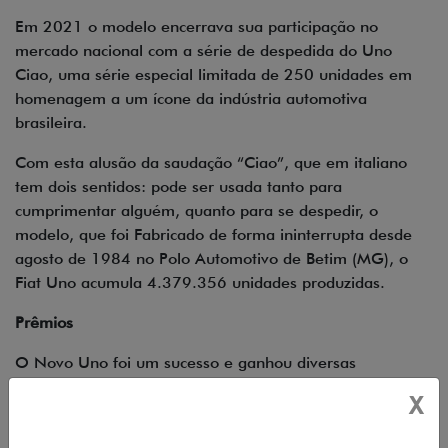
Em 2021 o modelo encerrava sua participação no
mercado nacional com a série de despedida do Uno
Ciao, uma série especial limitada de 250 unidades em
homenagem a um ícone da indústria automotiva
brasileira.
Com esta alusão da saudação “Ciao”, que em italiano
tem dois sentidos: pode ser usada tanto para
cumprimentar alguém, quanto para se despedir, o
modelo, que foi Fabricado de forma ininterrupta desde
agosto de 1984 no Polo Automotivo de Betim (MG), o
Fiat Uno acumula 4.379.356 unidades produzidas.
Prêmios
O Novo Uno foi um sucesso e ganhou diversas
premiações já no primeiro ano de lançamento. Ele foi
X
considerado o “Carro do Ano 2011” e “Carro do Ano
2011 pelo voto popular”, da revista Auto Esporte;