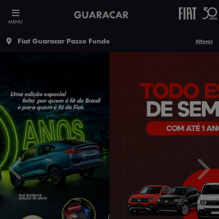
MENU
Fiat Guaracar Passo Fundo
Alterar
templates.template-01.components.carousel.texts.contro
temp