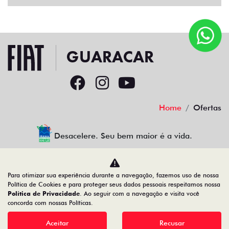
Home
Ofertas
Desacelere. Seu bem maior é a vida.
Para otimizar sua experiência durante a navegação, fazemos uso de nossa
GUARACAR COMERCIO DE AUTOMOVEIS LTDA
Política de Cookies e para proteger seus dados pessoais respeitamos nossa
Política de Privacidade
. Ao seguir com a navegação e visita você
88.952.577/0001-44
concorda com nossas Políticas.
Aceitar
Recusar
Desenvolvido pela DEALERSPACE ® Direitos Reservados.