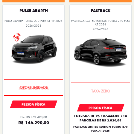
PULSE ABARTH
FASTBACK
PULSE ABARTH TURBO 270 FLEX AT 4P 2026
FASTBACK LIMITED EDITION TURBO 270 FLEX
AT 2026
2026/2026
2026/2026
SAIA DE FIAT 0KM
PREÇO IMPERDÍVEL
PESSOA FÍSICA
PESSOA FÍSICA
ENTRADA DE R$ 107.443,00 +18
De: R$ 162.490,00
PARCELAS DE R$ 2.820,83
R$ 146.290,00
FASTBACK LIMITED EDITION TURBO 270
FLEX AT 2026