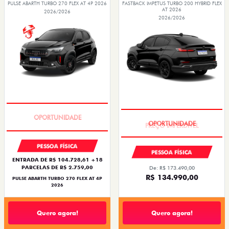
PULSE ABARTH TURBO 270 FLEX AT 4P 2026
FASTBACK IMPETUS TURBO 200 HYBRID FLEX
AT 2026
2026/2026
2026/2026
TAXA ZERO
PREÇO IMPERDÍVEL
PESSOA FÍSICA
PESSOA FÍSICA
ENTRADA DE R$ 104.728,61 +18
PARCELAS DE R$ 2.759,00
De: R$ 173.490,00
R$ 134.990,00
PULSE ABARTH TURBO 270 FLEX AT 4P
2026
Quero agora!
Quero agora!