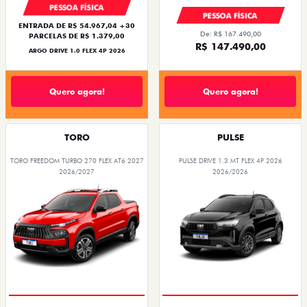
PESSOA FÍSICA
PESSOA FÍSICA
ENTRADA DE R$ 54.967,04 +30
De: R$ 167.490,00
PARCELAS DE R$ 1.379,00
R$ 147.490,00
ARGO DRIVE 1.0 FLEX 4P 2026
Quero agora!
Quero agora!
TORO
PULSE
TORO FREEDOM TURBO 270 FLEX AT6 2027
PULSE DRIVE 1.3 MT FLEX 4P 2026
2026/2027
2026/2026
OPORTUNIDADE
PREÇO IMPERDÍVEL