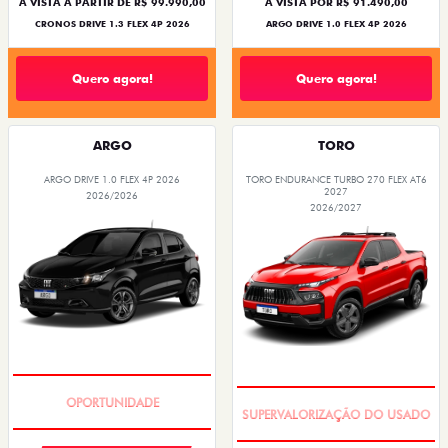
À VISTA A PARTIR DE R$ 99.990,00
À VISTA POR R$ 91.490,00
CRONOS DRIVE 1.3 FLEX 4P 2026
ARGO DRIVE 1.0 FLEX 4P 2026
Quero agora!
Quero agora!
ARGO
TORO
ARGO DRIVE 1.0 FLEX 4P 2026
TORO ENDURANCE TURBO 270 FLEX AT6
2027
2026/2026
2026/2027
BÔNUS DE 6 MIL REAIS
COM USADO NA TROCA