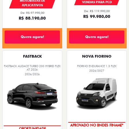
MOTORISTAS DE
VENDAS PARA PCD
APLICATIVOS
De: R$ 119.990,00
De: R$ 97.990,00
R$ 99.980,00
R$ 88.190,00
Quero agora!
Quero agora!
FASTBACK
NOVA FIORINO
FASTBACK AUDACE TURBO 200 HYBRID FLEX
FIORINO ENDURANCE 1.3 FLEX
AT 2026
2026/2027
2026/2026
APROVADO NO BNDES FINAME*
OPORTUNIDADE