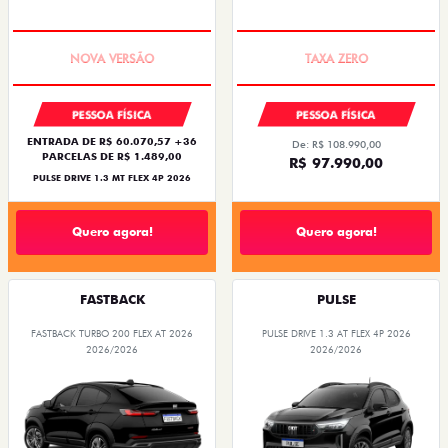
PREÇO IMPERDÍVEL
COM USADO NA TROCA
PESSOA FÍSICA
PESSOA FÍSICA
ENTRADA DE R$ 60.070,57 +36
De: R$ 108.990,00
PARCELAS DE R$ 1.489,00
R$ 97.990,00
PULSE DRIVE 1.3 MT FLEX 4P 2026
Quero agora!
Quero agora!
FASTBACK
PULSE
FASTBACK TURBO 200 FLEX AT 2026
PULSE DRIVE 1.3 AT FLEX 4P 2026
2026/2026
2026/2026