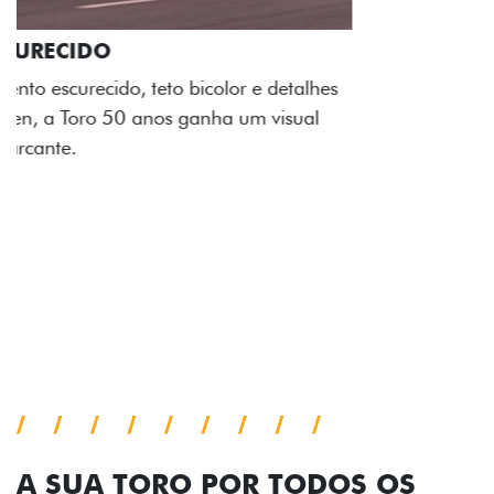
ADESIVOS ESTILIZADOS
Os adesivos aplicados no capô e nas laterais
reforçam a identidade única dessa edição para lá de
comemorativa.
Próximo
Previous
Next
Tecnologia de série
A SUA TORO POR TODOS OS
ÂNGULOS