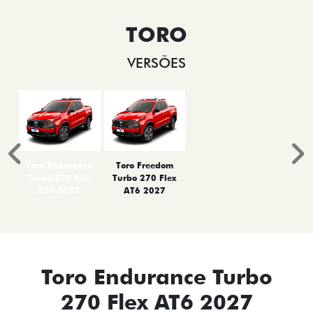
TORO
VERSÕES
Anterior
P
Toro Endurance
Toro Freedom
Turbo 270 Flex
Turbo 270 Flex
AT6 2027
AT6 2027
Toro Endurance Turbo
270 Flex AT6 2027