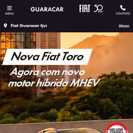
MENU
CONTATO
Fiat Guaracar Ijuí
Alterar