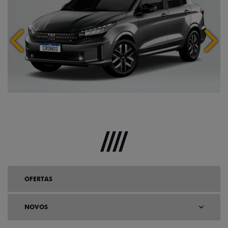
Anterior
Próx
OFERTAS
NOVOS